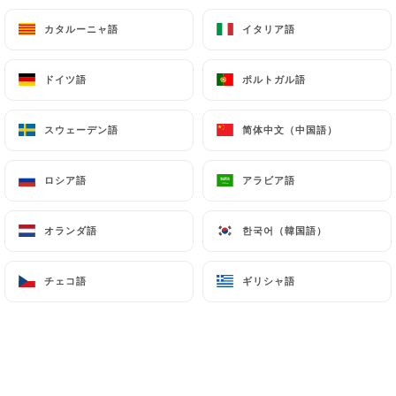
Gnocchis à la truffe
19.00€
カタルーニャ語
カタルーニャ語
イタリア語
イタリア語
Tendre de calamars et coulis de pequillos
ドイツ語
ドイツ語
ポルトガル語
ポルトガル語
18.00€
スウェーデン語
スウェーデン語
简体中文（中国語）
简体中文（中国語）
Sot l'y laisse et poêlée estivale
16.00€
ロシア語
ロシア語
アラビア語
アラビア語
Peche du jour rôtie au four
オランダ語
オランダ語
한국어（韓国語）
한국어（韓国語）
21.00€
Poulet mariné au yaourt et épices
チェコ語
チェコ語
ギリシャ語
ギリシャ語
16.00€
Tartare de saumon a l'asiatique
20.00€