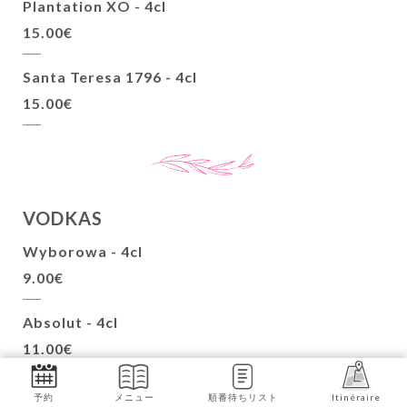
Plantation XO - 4cl
15.00€
Santa Teresa 1796 - 4cl
15.00€
VODKAS
Wyborowa - 4cl
9.00€
Absolut - 4cl
11.00€
Greygoose - 4cl
予約
メニュー
順番待ちリスト
Itinéraire