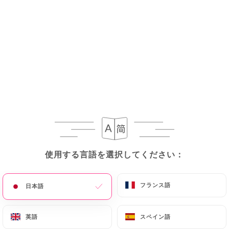
17.00€
Chicken thai burger
18.00€
Burger végé
18.00€
Ribs de cochon Ibérique au BBQ
19.00€
Fish and chips
使用する言語を選択してください：
使用する言語を選択してください：
18.00€
フランス語
フランス語
日本語
日本語
Tartare de boeuf fumé
18.00€
英語
英語
スペイン語
スペイン語