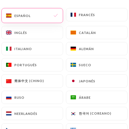
ES
MENÚ
FRANCÉS
FRANCÉS
ESPAÑOL
ESPAÑOL
INGLÉS
INGLÉS
CATALÁN
CATALÁN
ITALIANO
ITALIANO
ALEMÁN
ALEMÁN
/
INICIO
CONTACTO
Contacto
PORTUGUÉS
PORTUGUÉS
SUECO
SUECO
简体中文 (CHINO)
简体中文 (CHINO)
JAPONÉS
JAPONÉS
RUSO
RUSO
ÁRABE
ÁRABE
한국어 (COREANO)
한국어 (COREANO)
NEERLANDÉS
NEERLANDÉS
Café Blanchet