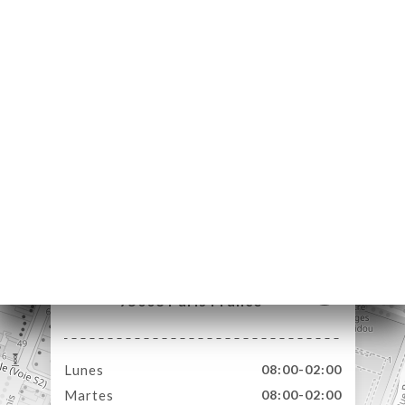
CIO
ERVA
ERÍA
EÑA
NÚ
ACTO
64 Rue Rambuteau
75003 Paris France
Lunes
08:00-02:00
Martes
08:00-02:00